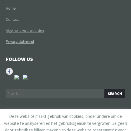
Home
Contact
Algemene voorwaarden
Privacy statement
FOLLOW US
Search
for:
info@simonesorber.nl
Deze website maakt gebruik van cookies, onder andere om de
06-12877003
website te analyseren en het gebruiksgemak te vergroten. Je geeft
door gebruik te blijven maken van deze website toestemming voor